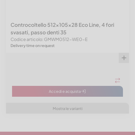
Controcoltello 512x105x28 Eco Line, 4 fori
svasati, passo denti 35
Codice articolo: GMWM0512-WE0-E
Delivery time on request
Accedi e acquista
Mostra le varianti