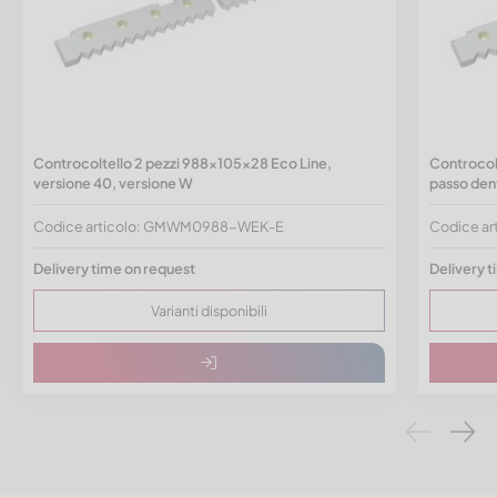
Controcoltello 2 pezzi 988x105x28 Eco Line,
Controcolt
versione 40, versione W
passo den
Codice articolo: GMWM0988-WEK-E
Codice a
Delivery time on request
Delivery t
Varianti disponibili