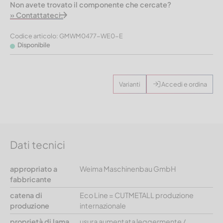
Non avete trovato il componente che cercate?
» Contattateci.
Codice articolo: GMWM0477-WE0-E
Disponibile
Varianti
Accedi e ordina
Dati tecnici
appropriato a
Weima Maschinenbau GmbH
fabbricante
catena di
Eco Line = CUTMETALL produzione
produzione
internazionale
proprietà di lama
usura aumentata leggermente /