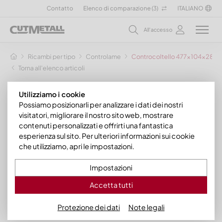
Contatto
Elenco di comparazione (
3
)
ITALIANO
All'accesso
Ricambi per tipo
Controlame
Controcoltello 477x104x28 Eco 
Torna all'elenco articoli
Utilizziamo i cookie
Possiamo posizionarli per analizzare i dati dei nostri
visitatori, migliorare il nostro sito web, mostrare
contenuti personalizzati e offrirti una fantastica
esperienza sul sito. Per ulteriori informazioni sui cookie
che utilizziamo, apri le impostazioni.
Impostazioni
Accetta tutti
Protezione dei dati
Note legali