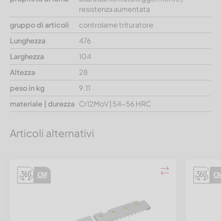
resistenza aumentata
gruppo di articoli
controlame trituratore
Lunghezza
476
Larghezza
104
Altezza
28
peso in kg
9.11
materiale | durezza
Cr12MoV | 54-56 HRC
Articoli alternativi