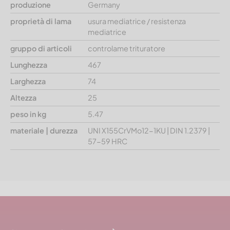
produzione
Germany
proprietà di lama
usura mediatrice / resistenza
mediatrice
gruppo di articoli
controlame trituratore
Lunghezza
467
Larghezza
74
Altezza
25
peso in kg
5.47
materiale | durezza
UNI X155CrVMo12-1KU | DIN 1.2379 |
57-59 HRC