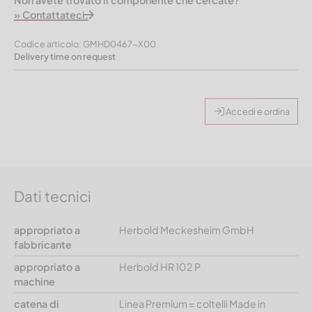
Non avete trovato il componente che cercate?
» Contattateci.
Codice articolo: GMHD0467-X00
Delivery time on request
Accedi e ordina
Dati tecnici
appropriato a
Herbold Meckesheim GmbH
fabbricante
appropriato a
Herbold HR 102 P
machine
catena di
Linea Premium = coltelli Made in