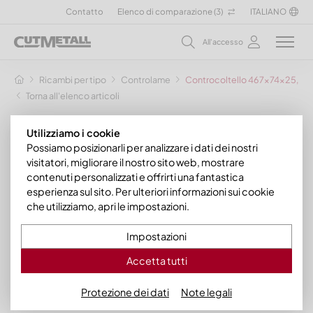
Contatto
Elenco di comparazione (
3
)
ITALIANO
All'accesso
Ricambi per tipo
Controlame
Controcoltello 467x74x25, Prem
Torna all'elenco articoli
Utilizziamo i cookie
Possiamo posizionarli per analizzare i dati dei nostri
visitatori, migliorare il nostro sito web, mostrare
contenuti personalizzati e offrirti una fantastica
esperienza sul sito. Per ulteriori informazioni sui cookie
che utilizziamo, apri le impostazioni.
Impostazioni
Accetta tutti
Protezione dei dati
Note legali