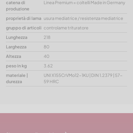
catena di
Linea Premium = coltelli Made in Germany
produzione
proprietà di lama
usura mediatrice / resistenza mediatrice
gruppo di articoli
controlame trituratore
Lunghezza
218
Larghezza
80
Altezza
40
peso in kg
3.62
materiale |
UNI X155CrVMo12-1KU | DIN 1.2379 | 57-
durezza
59 HRC