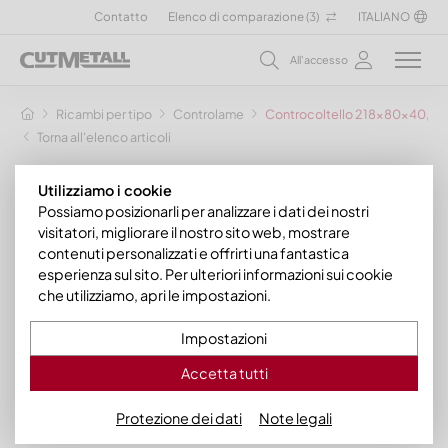
Contatto
Elenco di comparazione (
3
)
ITALIANO
All'accesso
Ricambi per tipo
Controlame
Controcoltello 218x80x40, Pre
Torna all'elenco articoli
Utilizziamo i cookie
Possiamo posizionarli per analizzare i dati dei nostri
visitatori, migliorare il nostro sito web, mostrare
contenuti personalizzati e offrirti una fantastica
esperienza sul sito. Per ulteriori informazioni sui cookie
che utilizziamo, apri le impostazioni.
Impostazioni
Accetta tutti
Protezione dei dati
Note legali