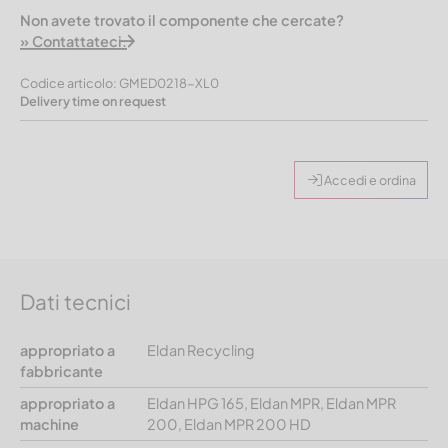
Non avete trovato il componente che cercate?
» Contattateci.
Codice articolo: GMED0218-XL0
Delivery time on request
Accedi e ordina
Dati tecnici
appropriato a
Eldan Recycling
fabbricante
appropriato a
Eldan HPG 165, Eldan MPR, Eldan MPR
machine
200, Eldan MPR 200 HD