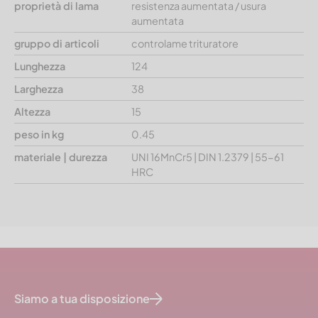
proprietà di lama
resistenza aumentata / usura
aumentata
gruppo di articoli
controlame trituratore
Lunghezza
124
Larghezza
38
Altezza
15
peso in kg
0.45
materiale | durezza
UNI 16MnCr5 | DIN 1.2379 | 55-61
HRC
Siamo a tua disposizione