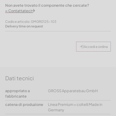
Non avete trovato il componente che cercate?
» Contattateci.
Codice articolo: GMGR0125-103
Delivery time on request
Accedi e ordina
Dati tecnici
appropriato a
GROSS Apparatebau GmbH
fabbricante
catena di produzione
Linea Premium = coltelli Made in
Germany