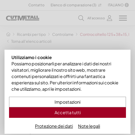
Contatto
Elenco di comparazione (
3
)
ITALIANO
All'accesso
Ricambi per tipo
Controlame
Controcoltello 125x38x15, Prem
Torna all'elenco articoli
Utilizziamo i cookie
Possiamo posizionarli per analizzare i dati dei nostri
visitatori, migliorare il nostro sito web, mostrare
contenuti personalizzati e offrirti una fantastica
esperienza sul sito. Per ulteriori informazioni sui cookie
che utilizziamo, apri le impostazioni.
Impostazioni
Accetta tutti
Protezione dei dati
Note legali