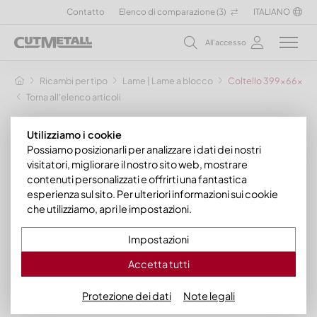
Contatto
Elenco di comparazione (
3
)
ITALIANO
All'accesso
Ricambi per tipo
Lame | Lame a blocco
Coltello 399x66x25, E
Torna all'elenco articoli
Utilizziamo i cookie
Possiamo posizionarli per analizzare i dati dei nostri
visitatori, migliorare il nostro sito web, mostrare
contenuti personalizzati e offrirti una fantastica
esperienza sul sito. Per ulteriori informazioni sui cookie
che utilizziamo, apri le impostazioni.
Impostazioni
Accetta tutti
Protezione dei dati
Note legali