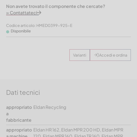
Non avete trovato il componente che cercate?
» Contattateci.
Codice articolo: HMED0399-925-E
Disponibile
Varianti
Accedi e ordina
Dati tecnici
appropriato
Eldan Recycling
a
fabbricante
appropriato
Eldan HR 162, Eldan MPR 200 HD, Eldan MPR
a machine
120, Eldan MPR 160, Eldan TR 160, Eldan MPR