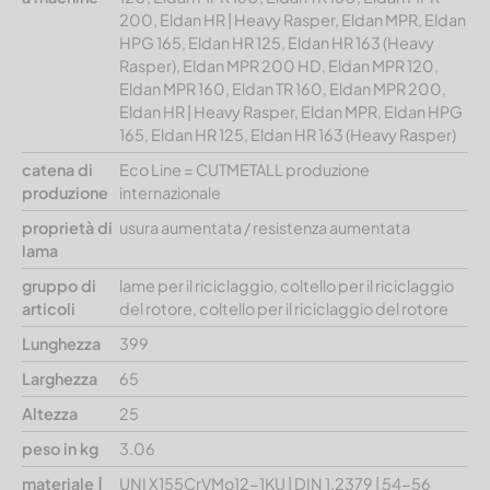
200, Eldan HR | Heavy Rasper, Eldan MPR, Eldan
HPG 165, Eldan HR 125, Eldan HR 163 (Heavy
Rasper), Eldan MPR 200 HD, Eldan MPR 120,
Eldan MPR 160, Eldan TR 160, Eldan MPR 200,
Eldan HR | Heavy Rasper, Eldan MPR, Eldan HPG
165, Eldan HR 125, Eldan HR 163 (Heavy Rasper)
catena di
Eco Line = CUTMETALL produzione
produzione
internazionale
proprietà di
usura aumentata / resistenza aumentata
lama
gruppo di
lame per il riciclaggio, coltello per il riciclaggio
articoli
del rotore, coltello per il riciclaggio del rotore
Lunghezza
399
Larghezza
65
Altezza
25
peso in kg
3.06
materiale |
UNI X155CrVMo12-1KU | DIN 1.2379 | 54-56