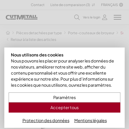
Contact
Liste de comparaison (
3
)
FRANÇAIS
Vers le login
Pièces detachées par type
Porte-couteaux de broyeur
Supp
Retour à la liste des articles
Nous utilisons des cookies
Nous pouvons les placer pour analyser les données de
nos visiteurs, améliorer notre site web, afficher du
contenu personnalisé et vous offrir une excellente
expérience sur notre site. Pour plus d'informations sur
les cookies que nous utilisons, ouvrez les paramètres.
Paramètres
Accepter tous
Protection des données
Mentions légales