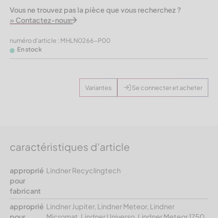
Vous ne trouvez pas la pièce que vous recherchez ?
» Contactez-nous.
numéro d'article : MHLN0266-P00
En stock
Variantes
Se connecter et acheter
caractéristiques d'article
approprié
Lindner Recyclingtech
pour
fabricant
approprié
Lindner Jupiter, Lindner Meteor, Lindner
pour
Micromat, Lindner Universo, Lindner Meteor 1750,