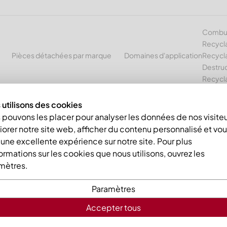
Combust
Recycl
Pièces détachées par marque
Domaines d'application
Recycla
Destruc
Recycl
utilisons des cookies
Support de lame rotor 133x63x40 version 40 rotor à niveau
pouvons les placer pour analyser les données de nos visiteu
orer notre site web, afficher du contenu personnalisé et vo
r une excellente expérience sur notre site. Pour plus
ormations sur les cookies que nous utilisons, ouvrez les
mètres.
Paramètres
Support de
Accepter tous
40 rotor à 