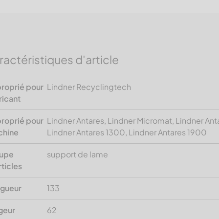
ractéristiques d'article
roprié pour
Lindner Recyclingtech
ricant
roprié pour
Lindner Antares, Lindner Micromat, Lindner Ant
chine
Lindner Antares 1300, Lindner Antares 1900
upe
support de lame
rticles
gueur
133
geur
62