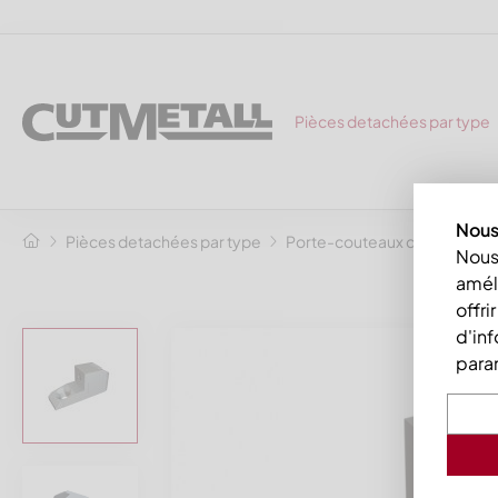
Pièces detachées par type
Nous 
Pièces detachées par type
Porte-couteaux de broyeur
Nous 
améli
offri
d'inf
para