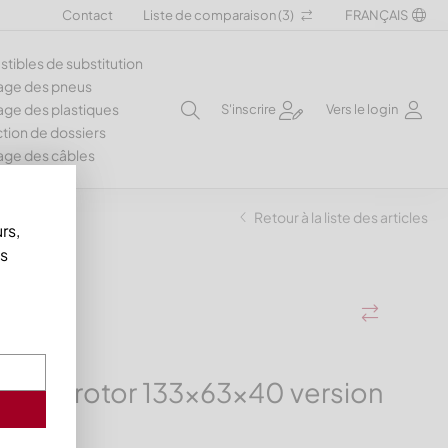
Contact
Liste de comparaison (
3
)
FRANÇAIS
ibles de substitution
age des pneus
ge des plastiques
S'inscrire
Vers le login
tion de dossiers
age des câbles
Retour à la liste des articles
rs,
us
 lame rotor 133x63x40 version
niveau