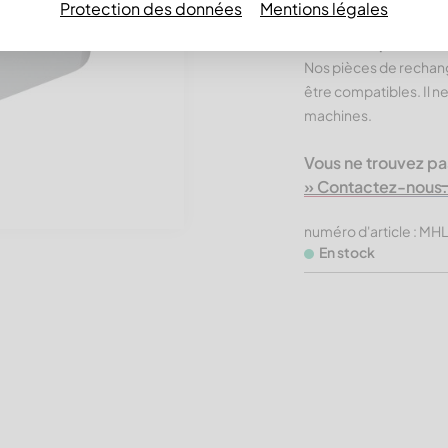
Protection des données
Mentions légales
Produits CUTMETAL
Économiques.
Nos pièces de rechan
être compatibles. Il n
machines.
Vous ne trouvez pa
» Contactez-nous.
numéro d'article : M
En stock