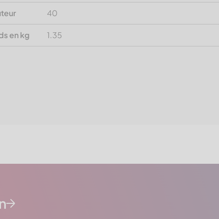
teur
40
ds en kg
1.35
n