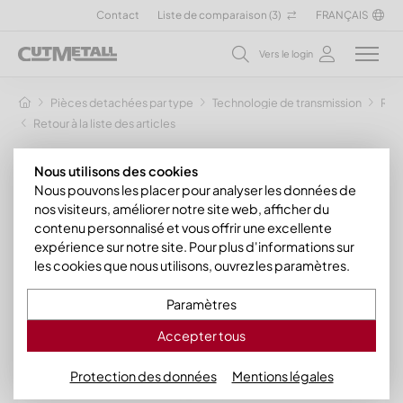
Contact
Liste de comparaison (
3
)
FRANÇAIS
Vers le login
Pièces detachées par type
Technologie de transmission
Rou
Retour à la liste des articles
Nous utilisons des cookies
Nous pouvons les placer pour analyser les données de
nos visiteurs, améliorer notre site web, afficher du
contenu personnalisé et vous offrir une excellente
expérience sur notre site. Pour plus d'informations sur
les cookies que nous utilisons, ouvrez les paramètres.
Paramètres
Accepter tous
Protection des données
Mentions légales