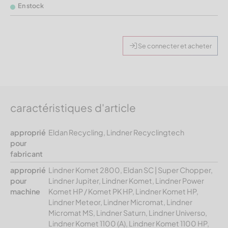
En stock
Se connecter et acheter
caractéristiques d'article
approprié
Eldan Recycling, Lindner Recyclingtech
pour
fabricant
approprié
Lindner Komet 2800, Eldan SC | Super Chopper,
pour
Lindner Jupiter, Lindner Komet, Lindner Power
machine
Komet HP / Komet PK HP, Lindner Komet HP,
Lindner Meteor, Lindner Micromat, Lindner
Micromat MS, Lindner Saturn, Lindner Universo,
Lindner Komet 1100 (A), Lindner Komet 1100 HP,