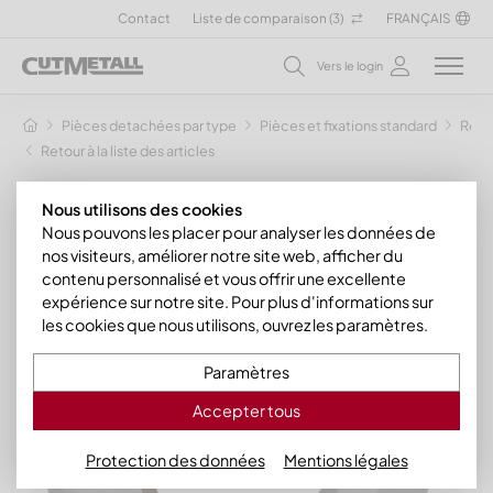
Contact
Liste de comparaison (
3
)
FRANÇAIS
Vers le login
Pièces detachées par type
Pièces et fixations standard
Rond
Retour à la liste des articles
Nous utilisons des cookies
Nous pouvons les placer pour analyser les données de
nos visiteurs, améliorer notre site web, afficher du
contenu personnalisé et vous offrir une excellente
expérience sur notre site. Pour plus d'informations sur
les cookies que nous utilisons, ouvrez les paramètres.
Paramètres
Accepter tous
Protection des données
Mentions légales