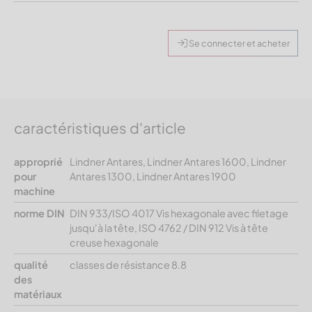
Se connecter et acheter
caractéristiques d'article
approprié
Lindner Antares, Lindner Antares 1600, Lindner
pour
Antares 1300, Lindner Antares 1900
machine
norme DIN
DIN 933/ISO 4017 Vis hexagonale avec filetage
jusqu'à la tête, ISO 4762 / DIN 912 Vis à tête
creuse hexagonale
qualité
classes de résistance 8.8
des
matériaux