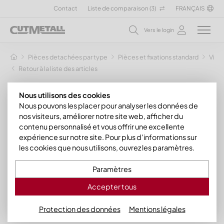
Contact
Liste de comparaison (
3
)
FRANÇAIS
Vers le login
Pièces detachées par type
Pièces et fixations standard
Vis e
Retour à la liste des articles
Nous utilisons des cookies
Nous pouvons les placer pour analyser les données de
nos visiteurs, améliorer notre site web, afficher du
contenu personnalisé et vous offrir une excellente
expérience sur notre site. Pour plus d'informations sur
les cookies que nous utilisons, ouvrez les paramètres.
Paramètres
Accepter tous
Protection des données
Mentions légales