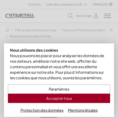
Contact
Liste de comparaison (
3
)
FRANÇAIS
Vers le login
Pièces detachées par type
Pièces et fixations standard
Rond
Retour à la liste des articles
Nous utilisons des cookies
Nous pouvons les placer pour analyser les données de
nos visiteurs, améliorer notre site web, afficher du
contenu personnalisé et vous offrir une excellente
expérience sur notre site. Pour plus d'informations sur
les cookies que nous utilisons, ouvrez les paramètres.
Paramètres
Accepter tous
Protection des données
Mentions légales