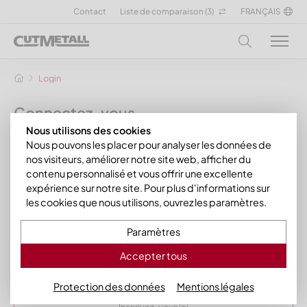
Contact
Liste de comparaison (
3
)
FRANÇAIS
Login
Connectez-vous
Nous utilisons des cookies
s'inscrire
Nous pouvons les placer pour analyser les données de
nos visiteurs, améliorer notre site web, afficher du
contenu personnalisé et vous offrir une excellente
Adresse électronique
expérience sur notre site. Pour plus d'informations sur
les cookies que nous utilisons, ouvrez les paramètres.
Mot de passe
Paramètres
Accepter tous
s'inscrire
Protection des données
Mentions légales
Inscrivez-vous ici