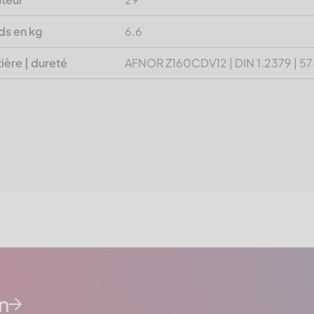
ds en kg
6.6
ière | dureté
AFNOR Z160CDV12 | DIN 1.2379 | 5
n