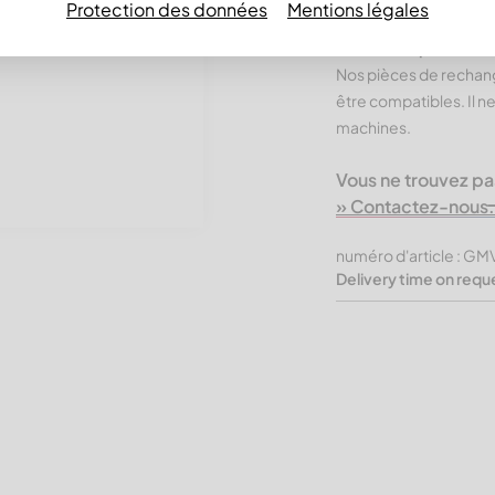
Protection des données
Mentions légales
Produits CUTMETAL
Économiques.
Nos pièces de rechan
être compatibles. Il n
machines.
Vous ne trouvez pa
» Contactez-nous.
numéro d'article : 
Delivery time on requ