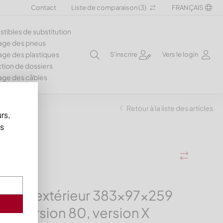
Contact
Liste de comparaison (
3
)
FRANÇAIS
ibles de substitution
age des pneus
ge des plastiques
S'inscrire
Vers le login
tion de dossiers
age des câbles
Retour à la liste des articles
rs,
us
teau extérieur 383x97x259
e, version 80, version X