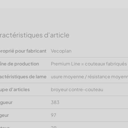
ractéristiques d'article
roprié pour fabricant
Vecoplan
îne de production
Premium Line = couteaux fabriqués
actéristiques de lame
usure moyenne / résistance moyen
upe d'articles
broyeur contre-couteau
gueur
383
geur
97
teur
29