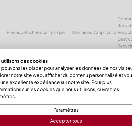
Combust
Recycl
Pièces détachées par marque
Domaines d'application
Recycla
Destruc
Recycl
utilisons des cookies
outeau extérieur 383x97x259 Premium Line, version 80, version X
pouvons les placer pour analyser les données de nos visiteu
orer notre site web, afficher du contenu personnalisé et vo
r une excellente expérience sur notre site. Pour plus
ormations sur les cookies que nous utilisons, ouvrez les
mètres.
Paramètres
Contre-cou
Accepter tous
Premium Lin