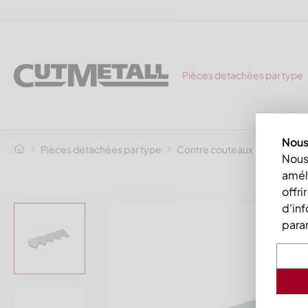
Pièces detachées par type
Nous 
Pièces detachées par type
Contre couteaux
Contre-c
Nous 
améli
offri
d'inf
para