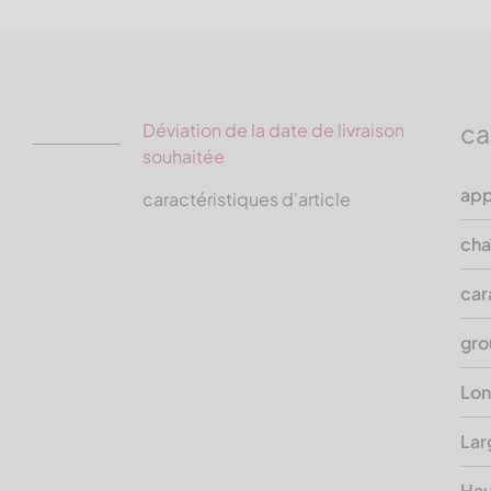
ca
Déviation de la date de livraison
souhaitée
app
caractéristiques d'article
cha
car
gro
Lon
Lar
Hau