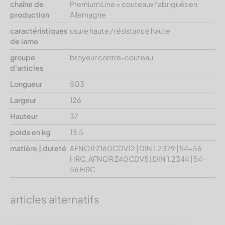
chaîne de
Premium Line = couteaux fabriqués en
production
Allemagne
caractéristiques
usure haute / résistance haute
de lame
groupe
broyeur contre-couteau
d'articles
Longueur
503
Largeur
126
Hauteur
37
poids en kg
13.5
matière | dureté
AFNOR Z160CDV12 | DIN 1.2379 | 54-56
HRC, AFNOR Z40CDV5 | DIN 1.2344 | 54-
56 HRC
articles alternatifs