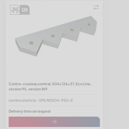
Contre-couteau central, 504x126x37, Eco Line,
version 95, version W9
numéro d'article : GMLN0504-9S0-E
Delivery time on request