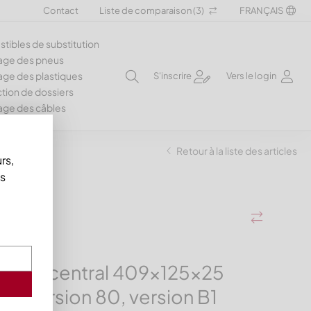
Contact
Liste de comparaison (
3
)
FRANÇAIS
ibles de substitution
age des pneus
ge des plastiques
S'inscrire
Vers le login
tion de dossiers
age des câbles
Retour à la liste des articles
rs,
us
teau central 409x125x25
e, version 80, version B1