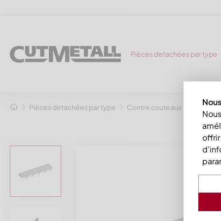
Pièces detachées par type
Nous 
Pièces detachées par type
Contre couteaux
Contre-c
Nous 
améli
offri
d'inf
para