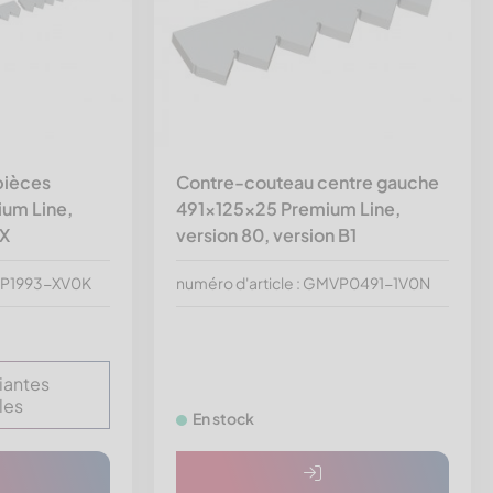
pièces
Contre-couteau centre gauche
um Line,
491x125x25 Premium Line,
 X
version 80, version B1
MVP1993-XV0K
numéro d'article : GMVP0491-1V0N
riantes
les
En stock