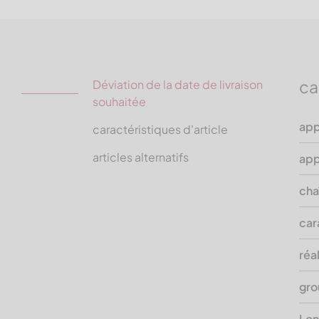
ca
Déviation de la date de livraison
souhaitée
app
caractéristiques d'article
articles alternatifs
app
cha
car
réa
gro
Lon