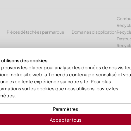
Combust
Recycl
Pièces détachées par marque
Domaines d'application
Recycla
Destruc
Recycl
utilisons des cookies
outeau central 409x125x25 Premium Line, version 80, version B1
pouvons les placer pour analyser les données de nos visiteu
orer notre site web, afficher du contenu personnalisé et vo
r une excellente expérience sur notre site. Pour plus
ormations sur les cookies que nous utilisons, ouvrez les
mètres.
Paramètres
Contre-cou
Accepter tous
Premium Lin