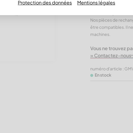
Protection des données
Mentions légales
Produits CUTMETAL
Économiques.
Nos pièces de rechan
être compatibles. Il n
machines.
Vous ne trouvez pa
» Contactez-nous.
numéro d'article : 
En stock