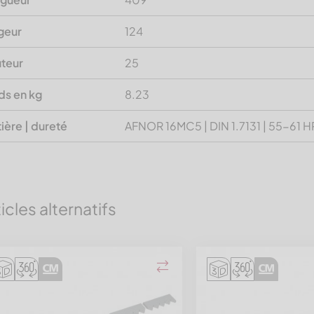
geur
124
teur
25
ds en kg
8.23
ière | dureté
AFNOR 16MC5 | DIN 1.7131 | 55-61 
ticles alternatifs