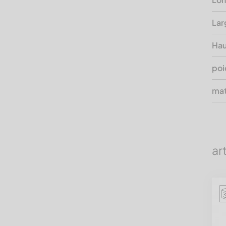
Lar
Hau
poi
mat
ar