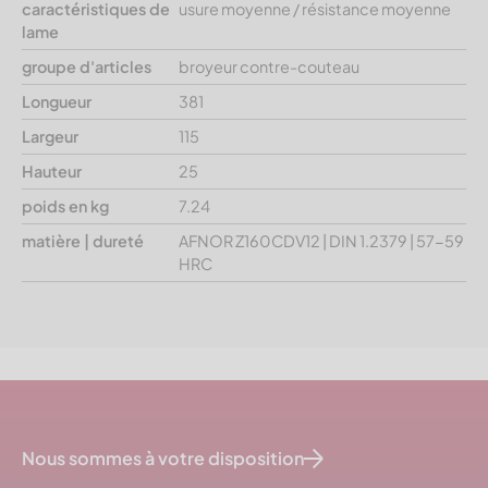
caractéristiques de
usure moyenne / résistance moyenne
lame
groupe d'articles
broyeur contre-couteau
Longueur
381
Largeur
115
Hauteur
25
poids en kg
7.24
matière | dureté
AFNOR Z160CDV12 | DIN 1.2379 | 57-59
HRC
Nous sommes à votre disposition