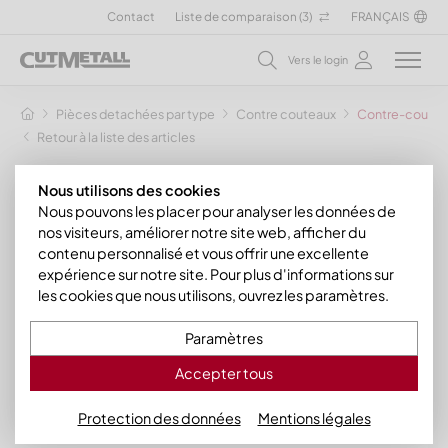
Contact
Liste de comparaison (
3
)
FRANÇAIS
Vers le login
Pièces detachées par type
Contre couteaux
Contre-couteau
Retour à la liste des articles
Nous utilisons des cookies
Nous pouvons les placer pour analyser les données de
nos visiteurs, améliorer notre site web, afficher du
contenu personnalisé et vous offrir une excellente
expérience sur notre site. Pour plus d'informations sur
les cookies que nous utilisons, ouvrez les paramètres.
Paramètres
Accepter tous
Protection des données
Mentions légales