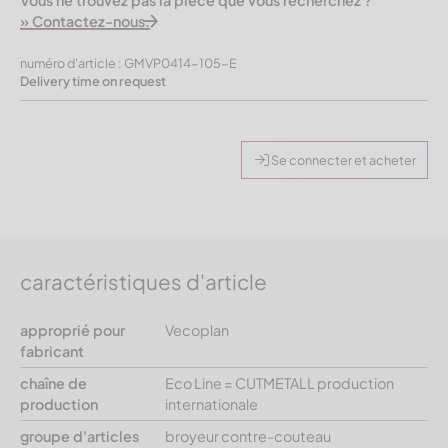
Vous ne trouvez pas la pièce que vous recherchez ?
» Contactez-nous.
numéro d'article : GMVP0414-105-E
Delivery time on request
Se connecter et acheter
caractéristiques d'article
approprié pour
Vecoplan
fabricant
chaîne de
Eco Line = CUTMETALL production
production
internationale
groupe d'articles
broyeur contre-couteau