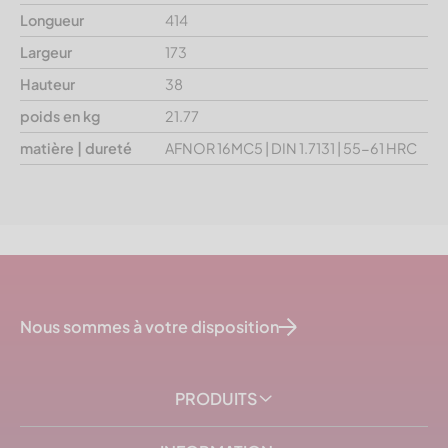
Longueur
414
Largeur
173
Hauteur
38
poids en kg
21.77
matière | dureté
AFNOR 16MC5 | DIN 1.7131 | 55-61 HRC
Nous sommes à votre disposition
PRODUITS