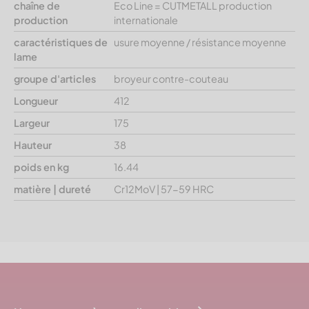
chaîne de
Eco Line = CUTMETALL production
production
internationale
caractéristiques de
usure moyenne / résistance moyenne
lame
groupe d'articles
broyeur contre-couteau
Longueur
412
Largeur
175
Hauteur
38
poids en kg
16.44
matière | dureté
Cr12MoV | 57-59 HRC