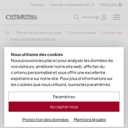
Contact
Liste de comparaison (
3
)
FRANÇAIS
Vers le login
Pièces detachées par type
Contre couteaux
Contre-couteau
Retour à la liste des articles
Nous utilisons des cookies
Nous pouvons les placer pour analyser les données de
nos visiteurs, améliorer notre site web, afficher du
contenu personnalisé et vous offrir une excellente
expérience sur notre site. Pour plus d'informations sur
les cookies que nous utilisons, ouvrez les paramètres.
Paramètres
Accepter tous
Protection des données
Mentions légales