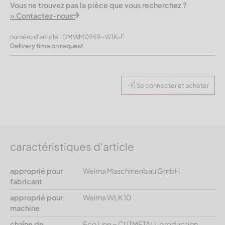
Vous ne trouvez pas la pièce que vous recherchez ?
» Contactez-nous.
numéro d'article : GMWM0959-W1K-E
Delivery time on request
Se connecter et acheter
caractéristiques d'article
approprié pour
Weima Maschinenbau GmbH
fabricant
approprié pour
Weima WLK 10
machine
chaîne de
Eco Line = CUTMETALL production