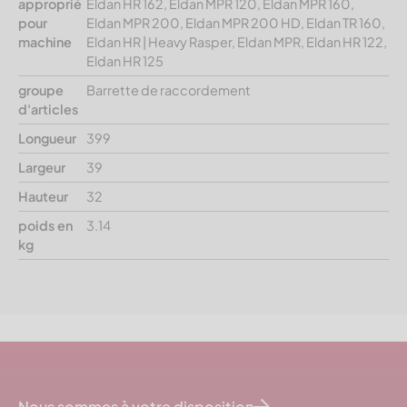
approprié
Eldan HR 162, Eldan MPR 120, Eldan MPR 160,
pour
Eldan MPR 200, Eldan MPR 200 HD, Eldan TR 160,
machine
Eldan HR | Heavy Rasper, Eldan MPR, Eldan HR 122,
Eldan HR 125
groupe
Barrette de raccordement
d'articles
Longueur
399
Largeur
39
Hauteur
32
poids en
3.14
kg
Nous sommes à votre disposition