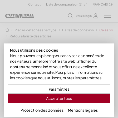
Contact
Liste de comparaison (
3
)
FRANÇAIS
Vers le login
Pièces detachées par type
Barres de connexion
Cales pour 
Retour à la liste des articles
Nous utilisons des cookies
Nous pouvons les placer pour analyser les données de
nos visiteurs, améliorer notre site web, afficher du
contenu personnalisé et vous offrir une excellente
expérience sur notre site. Pour plus d'informations sur
les cookies que nous utilisons, ouvrez les paramètres.
Paramètres
Accepter tous
Protection des données
Mentions légales