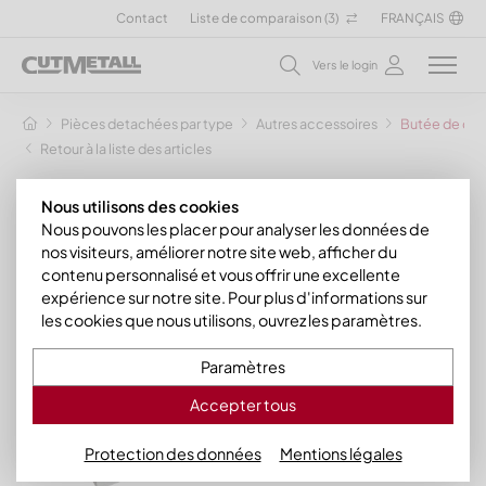
Contact
Liste de comparaison (
3
)
FRANÇAIS
Vers le login
Pièces detachées par type
Autres accessoires
Butée de con
Retour à la liste des articles
Nous utilisons des cookies
Nous pouvons les placer pour analyser les données de
nos visiteurs, améliorer notre site web, afficher du
contenu personnalisé et vous offrir une excellente
expérience sur notre site. Pour plus d'informations sur
les cookies que nous utilisons, ouvrez les paramètres.
Paramètres
Accepter tous
Protection des données
Mentions légales