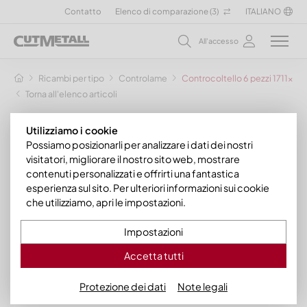
Contatto
Elenco di comparazione (
3
)
ITALIANO
All'accesso
Ricambi per tipo
Controlame
Controcoltello 6 pezzi 1711x142x
Torna all'elenco articoli
Utilizziamo i cookie
Possiamo posizionarli per analizzare i dati dei nostri
visitatori, migliorare il nostro sito web, mostrare
contenuti personalizzati e offrirti una fantastica
esperienza sul sito. Per ulteriori informazioni sui cookie
che utilizziamo, apri le impostazioni.
Impostazioni
Accetta tutti
Protezione dei dati
Note legali