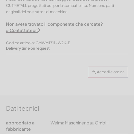
CUTMETALL progettati per per la compatibilità. Non sono parti
originali dei costruttori di macchine.
Non avete trovato il componente che cercate?
» Contattateci.
Codice articolo: GMWM1711-W2K-E
Delivery time on request
Accedi e ordina
Dati tecnici
appropriato a
Weima Maschinenbau GmbH
fabbricante