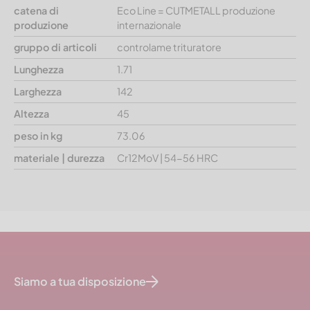
catena di
Eco Line = CUTMETALL produzione
produzione
internazionale
gruppo di articoli
controlame trituratore
Lunghezza
1.71
Larghezza
142
Altezza
45
peso in kg
73.06
materiale | durezza
Cr12MoV | 54-56 HRC
Siamo a tua disposizione