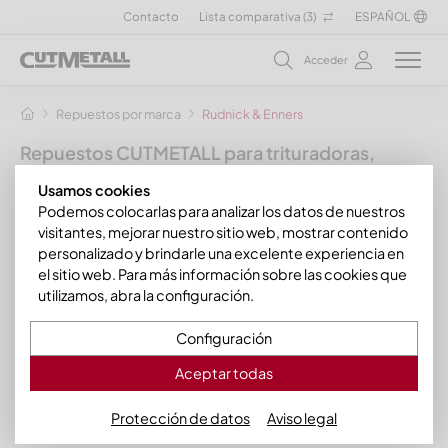
Contacto
Lista comparativa (
3
)
ESPAÑOL
Acceder
Repuestos por marca
Rudnick & Enners
Repuestos CUTMETALL para trituradoras,
granuladoras y otras máquinas de reciclaje
Usamos cookies
para el fabricante Rudnick & Enners
Podemos colocarlas para analizar los datos de nuestros
visitantes, mejorar nuestro sitio web, mostrar contenido
En esta sección encontrará nuestros repuestos y piezas de
personalizado y brindarle una excelente experiencia en
desgaste para varios
modelos de Rudnick & Enners
. Puede
el sitio web. Para más información sobre las cookies que
adquirir coronas de corte, cuchillas contrarias, cuchillas
utilizamos, abra la configuración.
rotoras, cuchillas estatoras y cuchillas astilladoras para, entre
otros:
Configuración
Rudnick & Enners TH 200/550/3
Aceptar todas
Protección de datos
Aviso legal