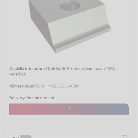
Cuchilla trituradora 60x58x25, Premium Line, rosca M20,
versión X
Número de artículo: HMRE0060-X00
Delivery time on request