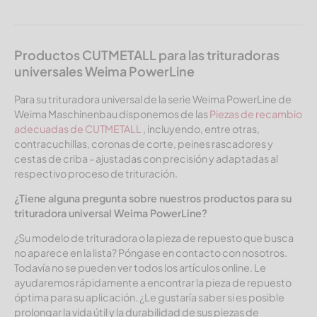
Productos CUTMETALL para las trituradoras
universales Weima PowerLine
Para su trituradora universal de la serie Weima PowerLine de
Weima Maschinenbau disponemos de las
Piezas de recambio
adecuadas de CUTMETALL
, incluyendo, entre otras,
contracuchillas, coronas de corte, peines rascadores y
cestas de criba - ajustadas con precisión y adaptadas al
respectivo proceso de trituración.
¿Tiene alguna pregunta sobre nuestros productos para su
trituradora universal Weima PowerLine?
¿Su modelo de trituradora o la pieza de repuesto que busca
no aparece en la lista? Póngase en contacto con nosotros.
Todavía no se pueden ver todos los artículos online. Le
ayudaremos rápidamente a encontrar la pieza de repuesto
óptima para su aplicación. ¿Le gustaría saber si es posible
prolongar la vida útil y la durabilidad de sus piezas de