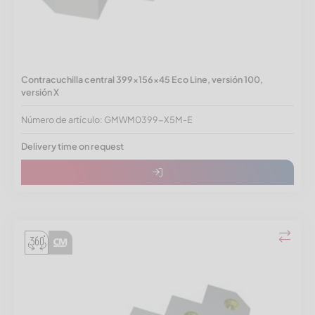
Contracuchilla central 399x156x45 Eco Line, versión 100,
versión X
Número de artículo: GMWM0399-X5M-E
Delivery time on request