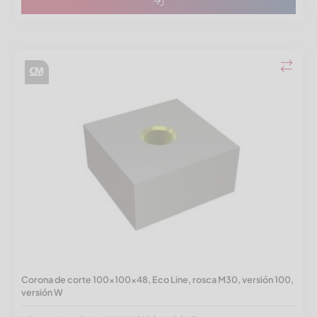
Corona de corte 100x100x48, Eco Line, rosca M30, versión 100,
versión W