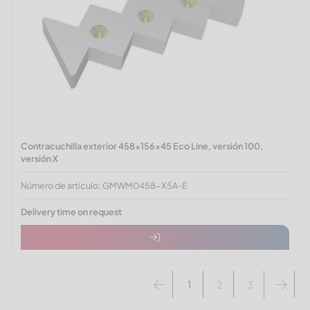
Contracuchilla exterior 458x156x45 Eco Line, versión 100,
versión X
Número de artículo: GMWM0458-X5A-E
Delivery time on request
1
2
3