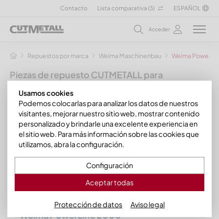
Contacto
Lista comparativa (
3
)
ESPAÑOL
Acceder
Repuestos por marca
Weima Maschinenbau
Weima PowerLi
Piezas de repuesto CUTMETALL para
trituradoras, granuladoras y otras máquinas de
Usamos cookies
reciclaje
Podemos colocarlas para analizar los datos de nuestros
para el fabricante Weima Maschinenbau
visitantes, mejorar nuestro sitio web, mostrar contenido
personalizado y brindarle una excelente experiencia en
Podemos suministrarle una amplia gama de piezas de
el sitio web. Para más información sobre las cookies que
repuesto adecuadas para su trituradora universal Weima
utilizamos, abra la configuración.
PowerLine, como coronas de corte, cuchillas contrarias,
soportes de cuchillas, barras de sujeción y otros
Configuración
componentes de desgaste para las siguientes trituradoras
de la
serie Weima PowerLine
:
Aceptar todas
Weima PowerLine 1500
Protección de datos
Aviso legal
Weima PowerLine 2000