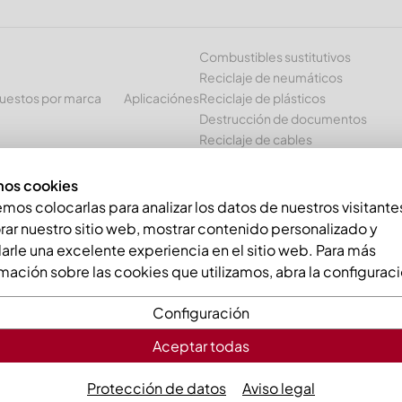
Combustibles sustitutivos
Reciclaje de neumáticos
uestos por marca
Aplicaciónes
Reciclaje de plásticos
Destrucción de documentos
Reciclaje de cables
os cookies
09x170x45 Premium Line, Hardox
os colocarlas para analizar los datos de nuestros visitante
ar nuestro sitio web, mostrar contenido personalizado y
arle una excelente experiencia en el sitio web. Para más
mación sobre las cookies que utilizamos, abra la configuraci
Configuración
Aceptar todas
Contracuch
Line, Hardo
Protección de datos
Aviso legal