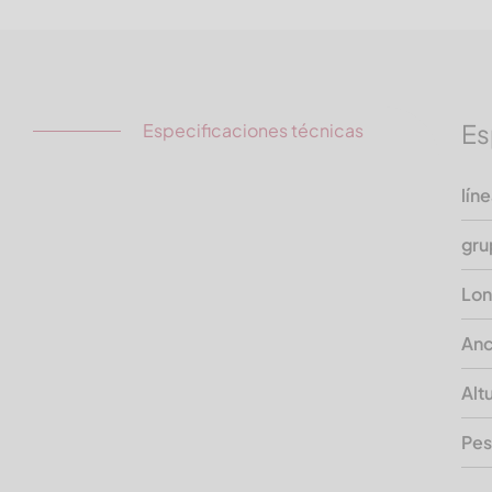
Es
Especificaciones técnicas
lín
gru
Lon
Anc
Alt
Pe