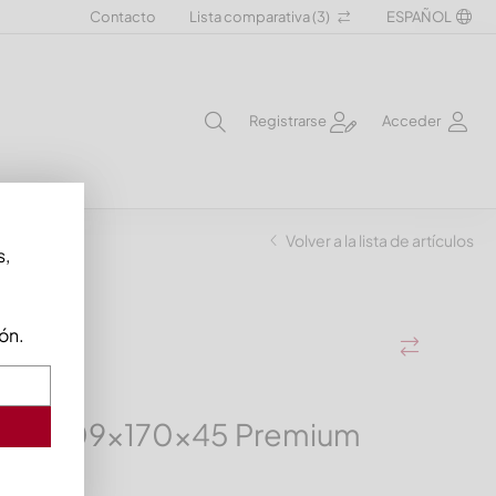
Contacto
Lista comparativa (
3
)
ESPAÑOL
Registrarse
Acceder
Volver a la lista de artículos
s,
ón.
illa 209x170x45 Premium
x