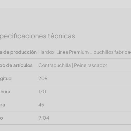
pecificaciones técnicas
ea de producción
Hardox, Línea Premium = cuchillos fabric
po de artículos
Contracuchilla | Peine rascador
gitud
209
hura
170
ura
45
so
9.04