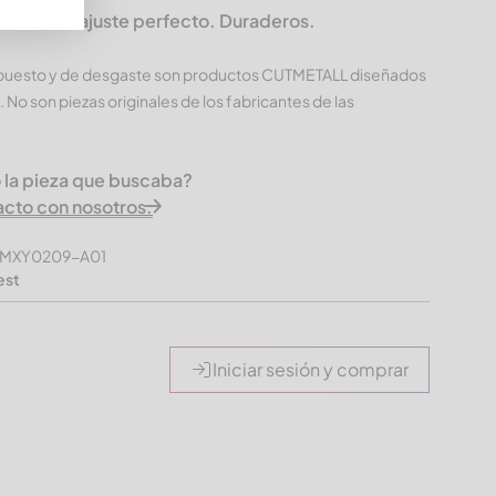
LL – Un ajuste perfecto. Duraderos.
epuesto y de desgaste son productos CUTMETALL diseñados
. No son piezas originales de los fabricantes de las
 la pieza que buscaba?
acto con nosotros.
 GMXY0209-A01
est
Iniciar sesión y comprar