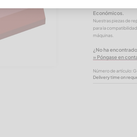
Productos CUTMETA
Económicos.
Nuestras piezas de r
para la compatibilidad
máquinas.
¿No ha encontrado
» Póngase en cont
Número de artículo:
Delivery time on requ