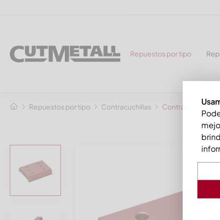
Repuestos por tipo
Rep
Usam
Repuestos por tipo
Contracuchillas
Contracuchilla 2
Podem
mejor
brind
infor