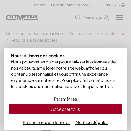
Contact
Liste de comparaison (
3
)
FRANÇAIS
Vers le login
Pièces detachées par type
Contre couteaux
Contre-couteau
Retour à la liste des articles
Nous utilisons des cookies
Nous pouvons les placer pour analyser les données de
nos visiteurs, améliorer notre site web, afficher du
contenu personnalisé et vous offrir une excellente
expérience sur notre site. Pour plus d'informations sur
les cookies que nous utilisons, ouvrez les paramètres.
Paramètres
Accepter tous
Protection des données
Mentions légales